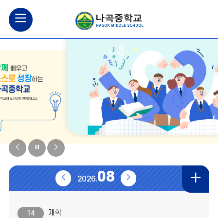
모
바
일
메
뉴
열
비
비
비
기
주
주
주
08
학
이
다
2026.
얼
얼
얼
전
음
이
정
다
교
달
달
개학
14
전
지
음