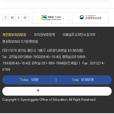
개인정보처리방침
저작권보호정책
이메일주소무단수집거부
영상정보처리기기운영방침
(우)17079 경기도 용인시 기흥구 사은로126번길 83 (보라동)
Tel : 교무실:(031)899-7902(08:40~16:40), 행정실:(031)899-
7933(08:40~16:40), 당직실 031-899-7984(야간,휴일) | Fax : (031)274-
0799
Today
126명
Total
413391명
Select Language
▼
Copyright © Gyeonggido Office of Education, All Right Reserved.