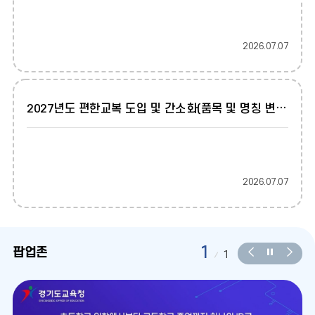
2026.07.07
2027년도 편한교복 도입 및 간소화(품목 및 명칭 변경) 알림(업체용)
2026.07.07
1
팝업존
팝
팝
팝
1
업
업
업
존
존
존