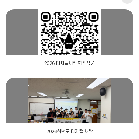
교
앨
범
더
보
2026 디지털새싹 학생작품
기
2026학년도 디지털 새싹