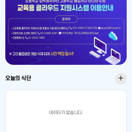
이
정
다
전
지
음
오
오늘의 식단
늘
의
데이터가 없습니다.
식
단